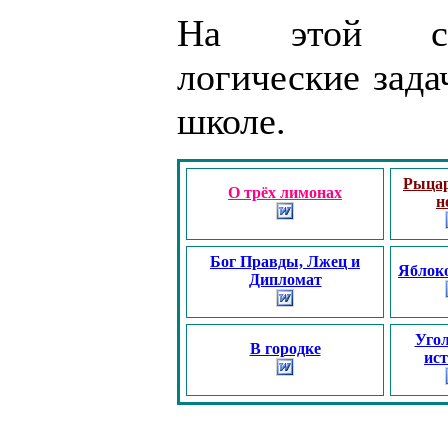
На этой стр
логические зада
школе.
Рыцар
О трёх лимонах
н
Бог Правды, Лжец и
Яблок
Дипломат
Уго
В городке
ис