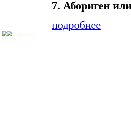
7. Абориген ил
подробнее
©StavrosTektonos