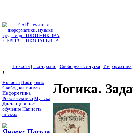
учителя информ
ПЛОТНИКОВА
Новости
|
Портфолио
|
Свободная минутка
|
Информатика
)
Новости
Портфолио
Логика. Зад
Свободная минутка
Информатика
Робототехника
Музыка
Дистанционнoе
обучение
Написать
письмо